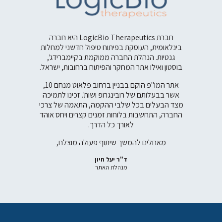
חברת LogicBio Therapeutics היא חברה
וח ויצור של
בינלאומית, העוסקת בפיתוח טיפול חדשני למחלות
 ופרחים.
גנטיות. הנהלת החברה ממוקמת בקיימברידג',
בוסטון ואילו אתר המחקר והפיתוח ברחובות, ישראל.
אנו מאמינים
 בחווה שלנו
אתר המו"פ הוקם בבניין ברחוב פלאוט מנחם 10,
אשר בבעלותם של
רובינגרופ ושות'
. זכינו לתמיכה
הפרויקטים או
פארק המדע,
מצד הבעלים בכל שלבי ההקמה, התאמה של צרכי
סביבתית ובר
ו שוכרים את המשרדים
החברה, התחשבות בלוחות זמנים קצרים ויחס אוהד
199.
לאורך כל הדרך.
מאחלים להמשך שיתוף פעולה מוצלח,
ד"ר יעל חיון
מנהלת האתר